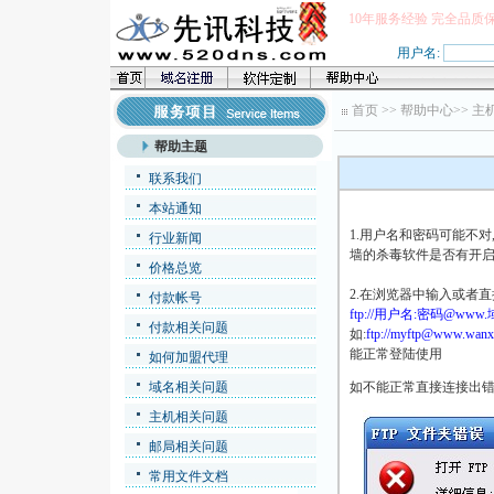
10年服务经验 完全品质
用户名:
首页
>>
帮助中心
>>
主
帮助主题
联系我们
本站通知
1.用户名和密码可能不对
行业新闻
墙的杀毒软件是否有开启,
价格总览
2.在浏览器中输入或者直
付款帐号
ftp://用户名:密码@www
付款相关问题
如:
ftp://myftp@www.wanx
能正常登陆使用
如何加盟代理
域名相关问题
如不能正常直接连接出
主机相关问题
邮局相关问题
常用文件文档