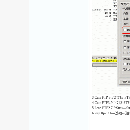
3.Cute FTP 3.5英文版:
4.Cute FTP3.5中
5.Leap FTP2.7.2:Sit
6.leap ftp2.7.6---