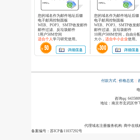
您的域名作为邮件地址后缀
您的域名作为邮件地址后缀
电子邮局控制面板
电子邮局控制面板
WEB、POP3、SMTP收发邮件
WEB、POP3、SMTP收发
邮件过滤、反垃圾邮件
邮件过滤、反垃圾邮件
1用户50M空间
10用户500M空间，自由分
适合个人
学习研究使用。
大小，
适合中小企业
使用。
付款方式
|
价格总览
|
|
电
咨询qq: 643580
地址：
南京市玄武区华飞
代理域名注册服务机构: 商中在
备案编号：苏ICP备11037292号