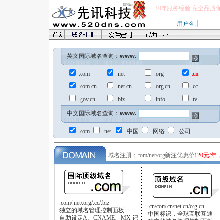
10年服务经验 完全品质
用户名:
www.
英文国际域名查询：
.com
.net
.org
.cn
.com.cn
.net.cn
.org.cn
.cc
.gov.cn
.biz
.info
.tv
www.
中文国际域名查询：
.com
.net
.中国
.网络
.公司
域名注册：com/net/org新注优惠价
120元/年
.com/.net/.org/.cc/.biz
.cn/com.cn/net.cn/org.cn
独立的域名管理控制面板
中国标识，全球互联互通
自助设定A、CNAME、MX 记