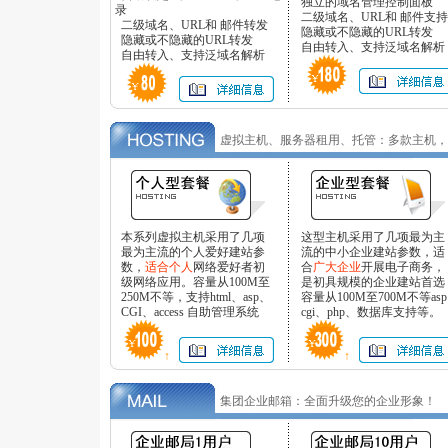
独立的域名管理控制面板
录
二级域名、URL和 邮件支持
二级域名、URL和 邮件转发
隐藏或不隐藏的URL转发
隐藏或不隐藏的URL转发
自由转入、支持泛域名解析
自由转入、支持泛域名解析
虚拟主机、服务器租用、托管：多款主机，
本系列虚拟主机采用了几项
这型主机采用了几项最为主
最为主流的个人爱好建站参
流的中小企业建站参数，适
数，
适合个人
网络爱好者初
合
广大企业
开展电子商务，
级网络应用。容量从100M至
是初具规模的企业建站首选
250M不等，支持html、asp、
容量从100M至700M不等asp
CGI、access 自助管理系统
cgi、php、数据库支持等。
↑
↑
集团企业邮箱：全面升级您的企业形象！