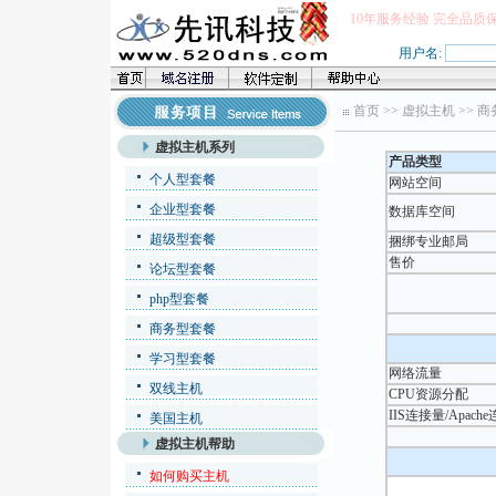
10年服务经验 完全品质
用户名:
首页
>>
虚拟主机
>>
商
虚拟主机系列
产品类型
个人型套餐
网站空间
企业型套餐
数据库空间
超级型套餐
捆绑专业邮局
售价
论坛型套餐
php型套餐
商务型套餐
学习型套餐
网络流量
双线主机
CPU资源分配
IIS连接量/Apach
美国主机
虚拟主机帮助
如何购买主机