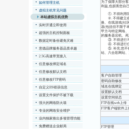
为了保障大部分客
如何管理主机
利益,也损害您自己
虚拟主机常见问题
①. 不得利用我
本站虚拟主机优势
②. 不得建立或
换、在线游戏(社
实时开通立即使用
器(包括但不限于
甲方与特定网络、
超强的主机控制面板
的服务器宕机、死
③. 不得进行与C
数据定时备份避免灾难
④. 不得进行任
意德品牌服务器品质卓越
⑤. 补充:您不
站、六合彩网站、
2.5G高速带宽接入
任意修改绑定域名
任意修改默认文档
客户自助管理
任意修改FTP密码
密码自助修改
域名在线绑定
自定义IIS错误信息
设置默认文档
设置文件保护不被下载
设置空间状态
强大的网络防火墙
FTP在线web上传
FTP客户端软件上
专业的网络安全维护
业内独家推出多项管理功能
免费赠送企业邮局
FTP管理