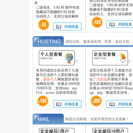
独立的域名管理控制面板
录
二级域名、URL和 邮件支持
二级域名、URL和 邮件转发
隐藏或不隐藏的URL转发
隐藏或不隐藏的URL转发
自由转入、支持泛域名解析
自由转入、支持泛域名解析
虚拟主机、服务器租用、托管：多款主机，
本系列虚拟主机采用了几项
这型主机采用了几项最为主
最为主流的个人爱好建站参
流的中小企业建站参数，适
数，
适合个人
网络爱好者初
合
广大企业
开展电子商务，
级网络应用。容量从100M至
是初具规模的企业建站首选
250M不等，支持html、asp、
容量从100M至700M不等asp
CGI、access 自助管理系统
cgi、php、数据库支持等。
↑
↑
集团企业邮箱：全面升级您的企业形象！