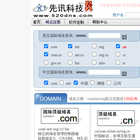
10年服务经验 完全品质
用户名:
www.
英文国际域名查询：
.com
.net
.org
.cn
.com.cn
.net.cn
.org.cn
.cc
.gov.cn
.biz
.info
.tv
www.
中文国际域名查询：
.com
.net
.中国
.网络
.公司
域名注册：com/net/org新注优惠价
120元/年
.com/.net/.org/.cc/.biz
.cn/com.cn/net.cn/org.cn
独立的域名管理控制面板
中国标识，全球互联互通
自助设定A、CNAME、MX 记