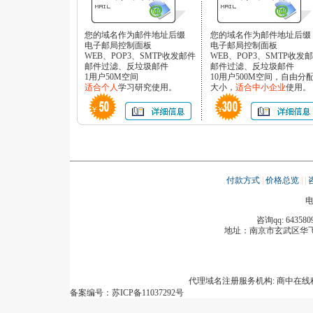
您的域名作为邮件地址后缀
您的域名作为邮件地址后缀
电子邮局控制面板
电子邮局控制面板
WEB、POP3、SMTP收发邮件
WEB、POP3、SMTP收发
邮件过滤、反垃圾邮件
邮件过滤、反垃圾邮件
1用户50M空间
10用户500M空间，自由分
适合个人
学习研究使用。
大小，
适合中小企业
使用。
付款方式
|
价格总览
|
|
电
咨询qq: 643580
地址：
南京市玄武区华飞
代理域名注册服务机构: 商中在
备案编号：苏ICP备11037292号