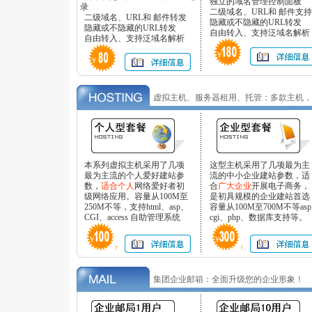
独立的域名管理控制面板
录
二级域名、URL和 邮件支持
二级域名、URL和 邮件转发
隐藏或不隐藏的URL转发
隐藏或不隐藏的URL转发
自由转入、支持泛域名解析
自由转入、支持泛域名解析
虚拟主机、服务器租用、托管：多款主机，
本系列虚拟主机采用了几项
这型主机采用了几项最为主
最为主流的个人爱好建站参
流的中小企业建站参数，适
数，
适合个人
网络爱好者初
合
广大企业
开展电子商务，
级网络应用。容量从100M至
是初具规模的企业建站首选
250M不等，支持html、asp、
容量从100M至700M不等asp
CGI、access 自助管理系统
cgi、php、数据库支持等。
↑
↑
集团企业邮箱：全面升级您的企业形象！