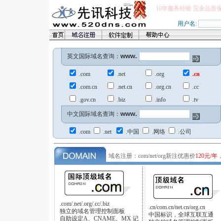
10年服务经验 完全品质
用户名:
www.
英文国际域名查询：
.com
.net
.org
.cn
.com.cn
.net.cn
.org.cn
.cc
.gov.cn
.biz
.info
.tv
www.
中文国际域名查询：
.com
.net
.中国
.网络
.公司
域名注册：com/net/org新注优惠价
120元/年
.com/.net/.org/.cc/.biz
.cn/com.cn/net.cn/org.cn
独立的域名管理控制面板
中国标识，全球互联互通
自助设定A、CNAME、MX 记