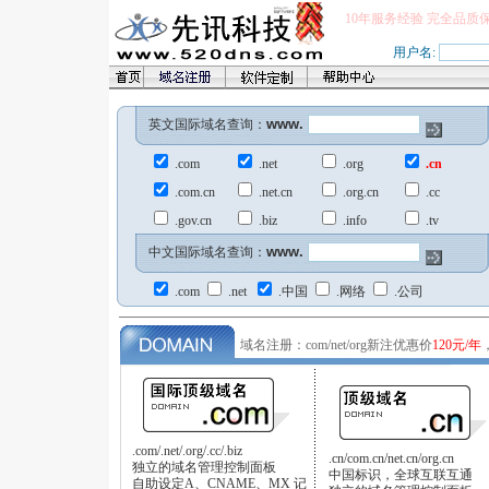
10年服务经验 完全品质
用户名:
www.
英文国际域名查询：
.com
.net
.org
.cn
.com.cn
.net.cn
.org.cn
.cc
.gov.cn
.biz
.info
.tv
www.
中文国际域名查询：
.com
.net
.中国
.网络
.公司
域名注册：com/net/org新注优惠价
120元/年
.com/.net/.org/.cc/.biz
.cn/com.cn/net.cn/org.cn
独立的域名管理控制面板
中国标识，全球互联互通
自助设定A、CNAME、MX 记