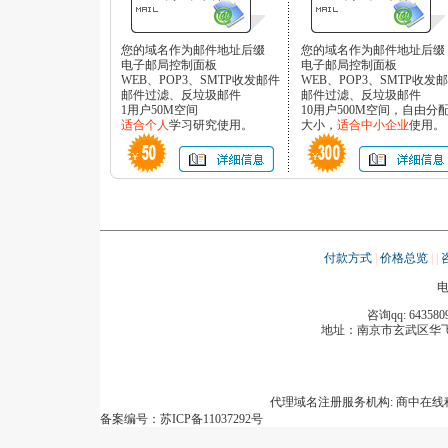
您的域名作为邮件地址后缀
您的域名作为邮件地址后缀
电子邮局控制面板
电子邮局控制面板
WEB、POP3、SMTP收发邮件
WEB、POP3、SMTP收发
邮件过滤、反垃圾邮件
邮件过滤、反垃圾邮件
1用户50M空间
10用户500M空间，自由分
适合个人
学习研究使用。
大小，
适合中小企业
使用。
付款方式
|
价格总览
|
|
电
咨询qq: 643580
地址：
南京市玄武区华飞
代理域名注册服务机构: 商中在
备案编号：苏ICP备11037292号