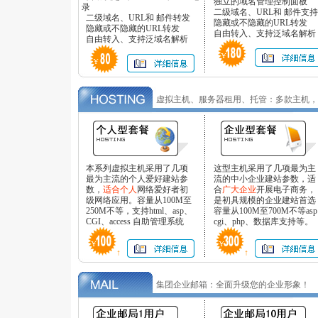
独立的域名管理控制面板
录
二级域名、URL和 邮件支持
二级域名、URL和 邮件转发
隐藏或不隐藏的URL转发
隐藏或不隐藏的URL转发
自由转入、支持泛域名解析
自由转入、支持泛域名解析
虚拟主机、服务器租用、托管：多款主机，
本系列虚拟主机采用了几项
这型主机采用了几项最为主
最为主流的个人爱好建站参
流的中小企业建站参数，适
数，
适合个人
网络爱好者初
合
广大企业
开展电子商务，
级网络应用。容量从100M至
是初具规模的企业建站首选
250M不等，支持html、asp、
容量从100M至700M不等asp
CGI、access 自助管理系统
cgi、php、数据库支持等。
↑
↑
集团企业邮箱：全面升级您的企业形象！